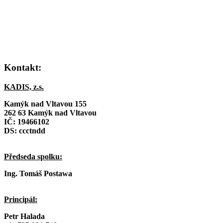
Kontakt:
KADIS, z.s.
Kamýk nad Vltavou 155
262 63 Kamýk nad Vltavou
IČ:
19466102
DS: ccctndd
Předseda spolku:
Ing. Tomáš Postawa
Principál:
Petr Halada