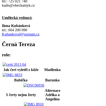
tel.: 725 021 740
kadis@obeckamyk.cz
Umělecká vedoucí:
Ilona Kubánková
tel.: 604 200 090
KubankovaI@seznam.cz
Černá Tereza
role:
Jak čert vyletěl z kůže
Madlenka
Babička
Barunka
Alternace
S čerty nejou žerty
Adélka a
Angelína