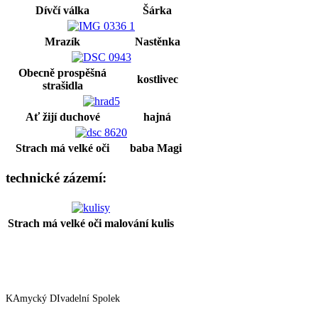
Dívčí válka
Šárka
Mrazík
Nastěnka
Obecně prospěšná
kostlivec
strašidla
Ať žijí duchové
hajná
Strach má velké oči
baba Magi
technické zázemí:
Strach má velké oči
malování kulis
KAmycký DIvadelní Spolek