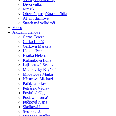
Dívčí válka
Mrazík
Obecně prospěšná strašidla
Ať žijí duchové
Strach má velké oči
Video
Aktuální členové
Černá Tereza
Galko Lukáš
Galková Markéta
Halada Petr
Krátká Helena
Kubánková Ilona
Lajbnerová Svatava
Milanovský Kryštof
Milovičová Majka
Němcová Michaela
Paták Jaroslav
Petrásek Václav
Poslušná Olga
Postawa Tomáš
Pučková Ivana
Sládková Lenka
Svoboda Jan