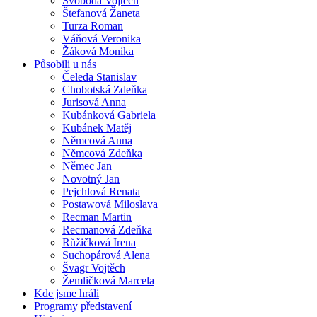
Svoboda Vojtěch
Štefanová Žaneta
Turza Roman
Váňová Veronika
Žáková Monika
Působili u nás
Čeleda Stanislav
Chobotská Zdeňka
Jurisová Anna
Kubánková Gabriela
Kubánek Matěj
Němcová Anna
Němcová Zdeňka
Němec Jan
Novotný Jan
Pejchlová Renata
Postawová Miloslava
Recman Martin
Recmanová Zdeňka
Růžičková Irena
Suchopárová Alena
Švagr Vojtěch
Žemličková Marcela
Kde jsme hráli
Programy představení