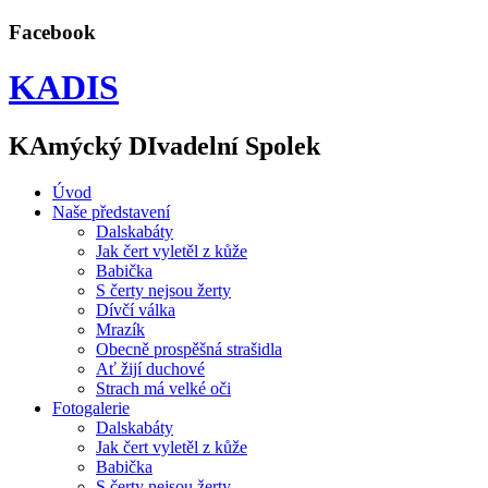
Facebook
KADIS
KAmýcký DIvadelní Spolek
Úvod
Naše představení
Dalskabáty
Jak čert vyletěl z kůže
Babička
S čerty nejsou žerty
Dívčí válka
Mrazík
Obecně prospěšná strašidla
Ať žijí duchové
Strach má velké oči
Fotogalerie
Dalskabáty
Jak čert vyletěl z kůže
Babička
S čerty nejsou žerty