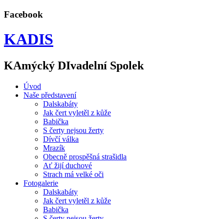
Facebook
KADIS
KAmýcký DIvadelní Spolek
Úvod
Naše představení
Dalskabáty
Jak čert vyletěl z kůže
Babička
S čerty nejsou žerty
Dívčí válka
Mrazík
Obecně prospěšná strašidla
Ať žijí duchové
Strach má velké oči
Fotogalerie
Dalskabáty
Jak čert vyletěl z kůže
Babička
S čerty nejsou žerty