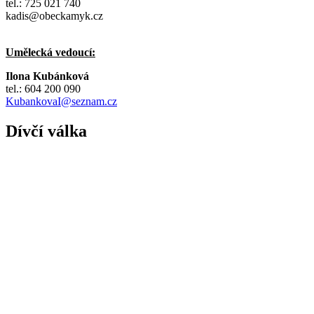
tel.: 725 021 740
kadis@obeckamyk.cz
Umělecká vedoucí:
Ilona Kubánková
tel.: 604 200 090
KubankovaI@seznam.cz
Dívčí válka