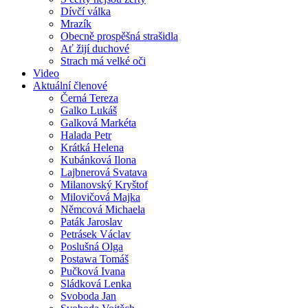
Dívčí válka
Mrazík
Obecně prospěšná strašidla
Ať žijí duchové
Strach má velké oči
Video
Aktuální členové
Černá Tereza
Galko Lukáš
Galková Markéta
Halada Petr
Krátká Helena
Kubánková Ilona
Lajbnerová Svatava
Milanovský Kryštof
Milovičová Majka
Němcová Michaela
Paták Jaroslav
Petrásek Václav
Poslušná Olga
Postawa Tomáš
Pučková Ivana
Sládková Lenka
Svoboda Jan