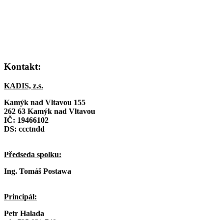
Kontakt:
KADIS, z.s.
Kamýk nad Vltavou 155
262 63 Kamýk nad Vltavou
IČ:
19466102
DS: ccctndd
Předseda spolku:
Ing. Tomáš Postawa
Principál:
Petr Halada