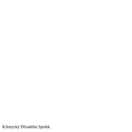
KAmycký DIvadelní Spolek