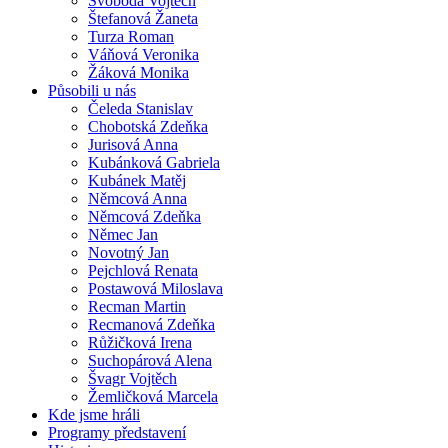
Svoboda Vojtěch
Štefanová Žaneta
Turza Roman
Váňová Veronika
Žáková Monika
Působili u nás
Čeleda Stanislav
Chobotská Zdeňka
Jurisová Anna
Kubánková Gabriela
Kubánek Matěj
Němcová Anna
Němcová Zdeňka
Němec Jan
Novotný Jan
Pejchlová Renata
Postawová Miloslava
Recman Martin
Recmanová Zdeňka
Růžičková Irena
Suchopárová Alena
Švagr Vojtěch
Žemličková Marcela
Kde jsme hráli
Programy představení