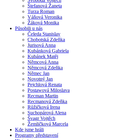
Svoboda Vojtěch
Štefanová Žaneta
Turza Roman
Váňová Veronika
Žáková Monika
Působili u nás
Čeleda Stanislav
Chobotská Zdeňka
Jurisová Anna
Kubánková Gabriela
Kubánek Matěj
Němcová Anna
Němcová Zdeňka
Němec Jan
Novotný Jan
Pejchlová Renata
Postawová Miloslava
Recman Martin
Recmanová Zdeňka
Růžičková Irena
Suchopárová Alena
Švagr Vojtěch
Žemličková Marcela
Kde jsme hráli
Programy představení