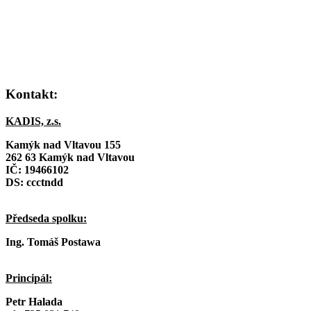
Kontakt:
KADIS, z.s.
Kamýk nad Vltavou 155
262 63 Kamýk nad Vltavou
IČ:
19466102
DS: ccctndd
Předseda spolku:
Ing. Tomáš Postawa
Principál:
Petr Halada