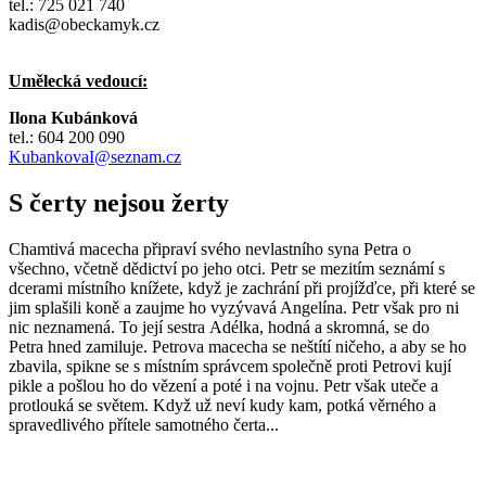
tel.: 725 021 740
kadis@obeckamyk.cz
Umělecká vedoucí:
Ilona Kubánková
tel.: 604 200 090
KubankovaI@seznam.cz
S čerty nejsou žerty
Chamtivá macecha připraví svého nevlastního syna Petra o
všechno, včetně dědictví po jeho otci. Petr se mezitím seznámí s
dcerami místního knížete, když je zachrání při projížďce, při které se
jim splašili koně a zaujme ho vyzývavá Angelína. Petr však pro ni
nic neznamená. To její sestra Adélka, hodná a skromná, se do
Petra hned zamiluje. Petrova macecha se neštítí ničeho, a aby se ho
zbavila, spikne se s místním správcem společně proti Petrovi kují
pikle a pošlou ho do vězení a poté i na vojnu. Petr však uteče a
protlouká se světem. Když už neví kudy kam, potká věrného a
spravedlivého přítele samotného čerta...