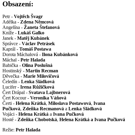
Obsazení:
Petr -
Vojtěch Švagr
Adélka -
Zdena Němcová
Angelína -
Žaneta Štefanová
Kníže -
Lukáš Galko
Janek -
Matěj Kubánek
Správce -
Václav Petrásek
Kaprál -
Tomáš Postawa
Dorota Máchalová -
Ilona Kubánková
Máchal -
Petr Halada
Babička -
Olina Poslušná
Hostinský -
Martin Recman
Děvečka -
Marie Milovičová
Čeledín -
Lenka Sládková
Lucifer -
Irena Růžičková
Čert Drápal -
Svatava Lajbnerová
Čert Kocour -
Veronika Váňová
Čerti -
Helena Krátká
,
Miloslava Postawová
,
Ivana
Pučková
,
Zdeňka Recmanová
a
Lenka Sládková
Vojáci -
Helena Krátká
a
Ivana Pučková
Hosté -
Zdeňka Chobotská
,
Helena Krátká a
Ivana Pučková
Režie:
Petr Halada