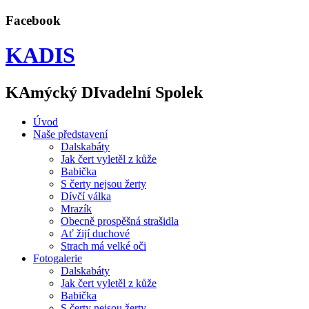
Facebook
KADIS
KAmýcký DIvadelní Spolek
Úvod
Naše představení
Dalskabáty
Jak čert vyletěl z kůže
Babička
S čerty nejsou žerty
Dívčí válka
Mrazík
Obecně prospěšná strašidla
Ať žijí duchové
Strach má velké oči
Fotogalerie
Dalskabáty
Jak čert vyletěl z kůže
Babička
S čerty nejsou žerty