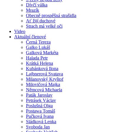
Dívčí válka
Mrazík
Obecně prospěšná strašidla
Ať žijí duchové
Strach má velké oči
Video
Aktuální členové
Černá Tereza
Galko Lukáš
Galková Markéta
Halada Petr
Krátká Helena
Kubánková Ilona
Lajbnerová Svatava
Milanovský Kryštof
Milovičová Majka
Němcová Michaela
Paták Jaroslav
Petrásek Václav
Poslušná Olga
Postawa Tomáš
Pučková Ivana
Sládková Lenka
Svoboda Jan