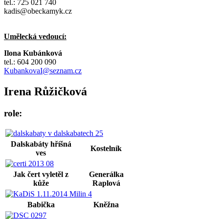
tel.: 725 021 740
kadis@obeckamyk.cz
Umělecká vedoucí:
Ilona Kubánková
tel.: 604 200 090
KubankovaI@seznam.cz
Irena Růžičková
role:
Dalskabáty hříšná
Kostelník
ves
Jak čert vyletěl z
Generálka
kůže
Raplová
Babička
Kněžna