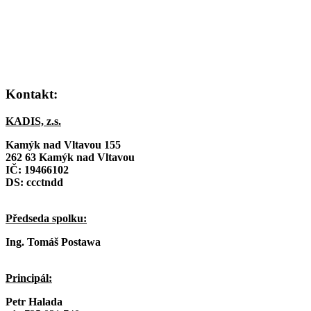
Kontakt:
KADIS, z.s.
Kamýk nad Vltavou 155
262 63 Kamýk nad Vltavou
IČ:
19466102
DS: ccctndd
Předseda spolku:
Ing. Tomáš Postawa
Principál:
Petr Halada