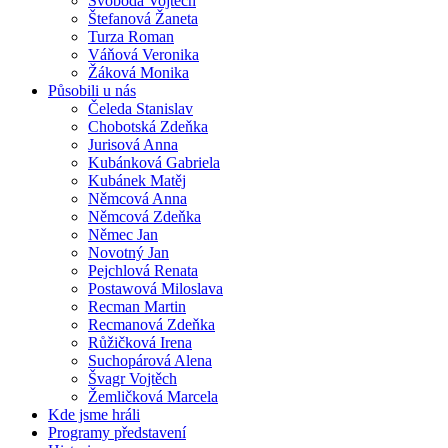
Svoboda Vojtěch
Štefanová Žaneta
Turza Roman
Váňová Veronika
Žáková Monika
Působili u nás
Čeleda Stanislav
Chobotská Zdeňka
Jurisová Anna
Kubánková Gabriela
Kubánek Matěj
Němcová Anna
Němcová Zdeňka
Němec Jan
Novotný Jan
Pejchlová Renata
Postawová Miloslava
Recman Martin
Recmanová Zdeňka
Růžičková Irena
Suchopárová Alena
Švagr Vojtěch
Žemličková Marcela
Kde jsme hráli
Programy představení