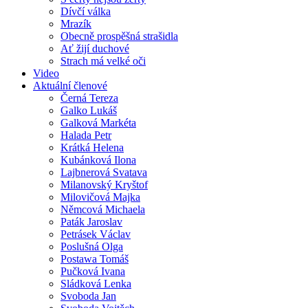
Dívčí válka
Mrazík
Obecně prospěšná strašidla
Ať žijí duchové
Strach má velké oči
Video
Aktuální členové
Černá Tereza
Galko Lukáš
Galková Markéta
Halada Petr
Krátká Helena
Kubánková Ilona
Lajbnerová Svatava
Milanovský Kryštof
Milovičová Majka
Němcová Michaela
Paták Jaroslav
Petrásek Václav
Poslušná Olga
Postawa Tomáš
Pučková Ivana
Sládková Lenka
Svoboda Jan