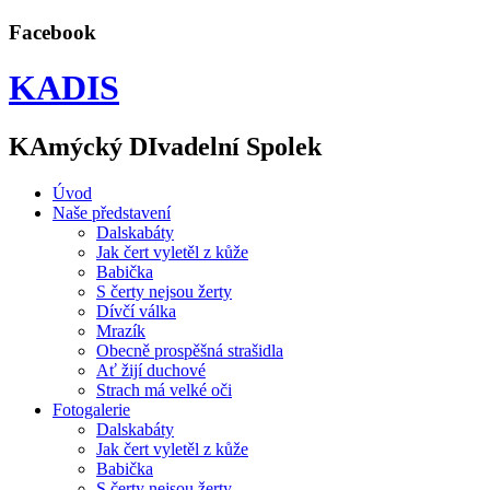
Facebook
KADIS
KAmýcký DIvadelní Spolek
Úvod
Naše představení
Dalskabáty
Jak čert vyletěl z kůže
Babička
S čerty nejsou žerty
Dívčí válka
Mrazík
Obecně prospěšná strašidla
Ať žijí duchové
Strach má velké oči
Fotogalerie
Dalskabáty
Jak čert vyletěl z kůže
Babička
S čerty nejsou žerty