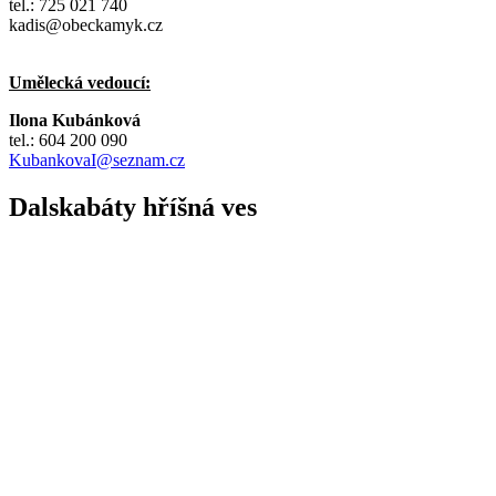
tel.: 725 021 740
kadis@obeckamyk.cz
Umělecká vedoucí:
Ilona Kubánková
tel.: 604 200 090
KubankovaI@seznam.cz
Dalskabáty hříšná ves