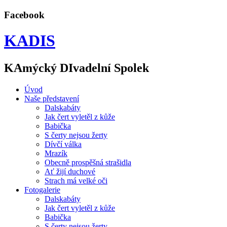
Facebook
KADIS
KAmýcký DIvadelní Spolek
Úvod
Naše představení
Dalskabáty
Jak čert vyletěl z kůže
Babička
S čerty nejsou žerty
Dívčí válka
Mrazík
Obecně prospěšná strašidla
Ať žijí duchové
Strach má velké oči
Fotogalerie
Dalskabáty
Jak čert vyletěl z kůže
Babička
S čerty nejsou žerty