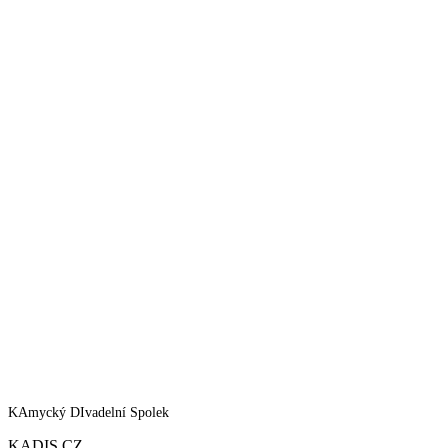
KAmycký DIvadelní Spolek
KADIS.CZ