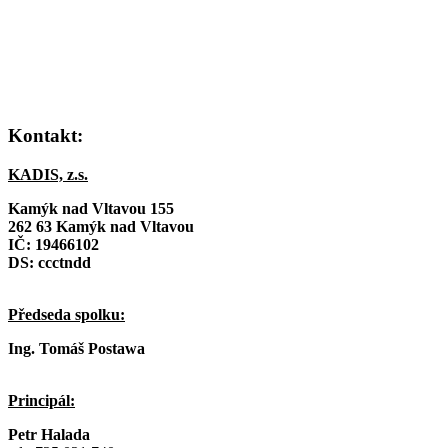
Kontakt:
KADIS, z.s.
Kamýk nad Vltavou 155
262 63 Kamýk nad Vltavou
IČ:
19466102
DS: ccctndd
Předseda spolku:
Ing. Tomáš Postawa
Principál:
Petr Halada