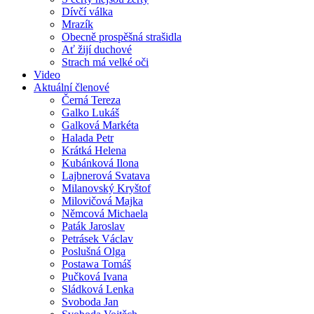
Dívčí válka
Mrazík
Obecně prospěšná strašidla
Ať žijí duchové
Strach má velké oči
Video
Aktuální členové
Černá Tereza
Galko Lukáš
Galková Markéta
Halada Petr
Krátká Helena
Kubánková Ilona
Lajbnerová Svatava
Milanovský Kryštof
Milovičová Majka
Němcová Michaela
Paták Jaroslav
Petrásek Václav
Poslušná Olga
Postawa Tomáš
Pučková Ivana
Sládková Lenka
Svoboda Jan