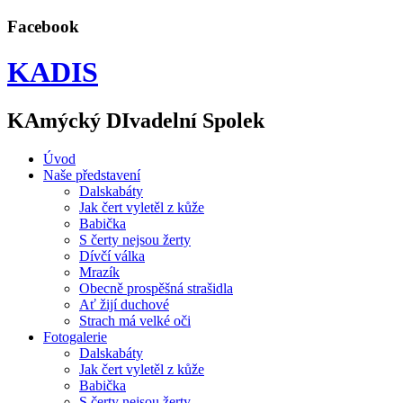
Facebook
KADIS
KAmýcký DIvadelní Spolek
Úvod
Naše představení
Dalskabáty
Jak čert vyletěl z kůže
Babička
S čerty nejsou žerty
Dívčí válka
Mrazík
Obecně prospěšná strašidla
Ať žijí duchové
Strach má velké oči
Fotogalerie
Dalskabáty
Jak čert vyletěl z kůže
Babička
S čerty nejsou žerty