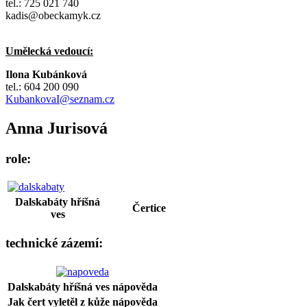
tel.: 725 021 740
kadis@obeckamyk.cz
Umělecká vedoucí:
Ilona Kubánková
tel.: 604 200 090
KubankovaI@seznam.cz
Anna Jurisová
role:
Dalskabáty hříšná
Čertice
ves
technické zázemí:
Dalskabáty hříšná ves
nápověda
Jak čert vyletěl z kůže
nápověda