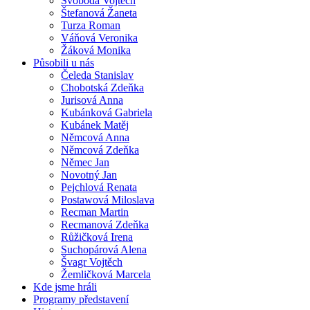
Svoboda Vojtěch
Štefanová Žaneta
Turza Roman
Váňová Veronika
Žáková Monika
Působili u nás
Čeleda Stanislav
Chobotská Zdeňka
Jurisová Anna
Kubánková Gabriela
Kubánek Matěj
Němcová Anna
Němcová Zdeňka
Němec Jan
Novotný Jan
Pejchlová Renata
Postawová Miloslava
Recman Martin
Recmanová Zdeňka
Růžičková Irena
Suchopárová Alena
Švagr Vojtěch
Žemličková Marcela
Kde jsme hráli
Programy představení