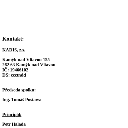
Kontakt:
KADIS, z.s.
Kamýk nad Vltavou 155
262 63 Kamýk nad Vltavou
IČ:
19466102
DS: ccctndd
Předseda spolku:
Ing. Tomáš Postawa
Principál:
Petr Halada