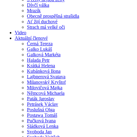
Dívčí válka
Mrazík
Obecně prospěšná strašidla
Ať žijí duchové
Strach má velké oči
Video
Aktuální členové
Černá Tereza
Galko Lukáš
Galková Markéta
Halada Petr
Krátká Helena
Kubánková Ilona
Lajbnerová Svatava
Milanovský Kryštof
Milovičová Majka
Němcová Michaela
Paták Jaroslav
Petrásek Václav
Poslušná Olga
Postawa Tomáš
Pučková Ivana
Sládková Lenka
Svoboda Jan