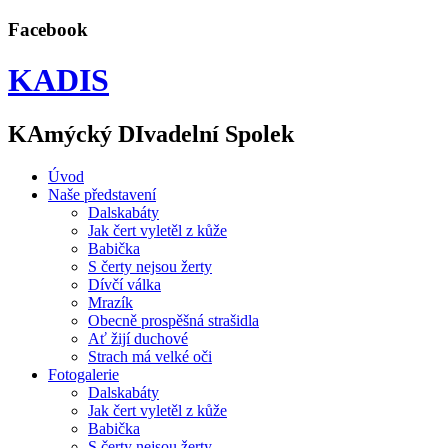
Facebook
KADIS
KAmýcký DIvadelní Spolek
Úvod
Naše představení
Dalskabáty
Jak čert vyletěl z kůže
Babička
S čerty nejsou žerty
Dívčí válka
Mrazík
Obecně prospěšná strašidla
Ať žijí duchové
Strach má velké oči
Fotogalerie
Dalskabáty
Jak čert vyletěl z kůže
Babička
S čerty nejsou žerty