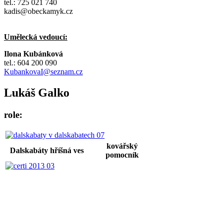
tel.: 725 021 740
kadis@obeckamyk.cz
Umělecká vedoucí:
Ilona Kubánková
tel.: 604 200 090
KubankovaI@seznam.cz
Lukáš Galko
role:
kovářský
Dalskabáty hříšná ves
pomocník