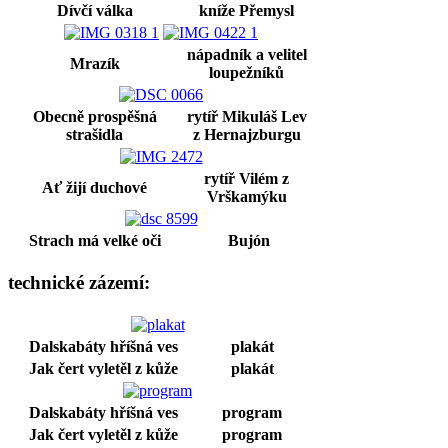
Dívčí válka
kníže Přemysl
nápadník a velitel
Mrazík
loupežníků
Obecně prospěšná
rytíř Mikuláš Lev
strašidla
z Hernajzburgu
rytíř Vilém z
Ať žijí duchové
Vrškamýku
Strach má velké oči
Bujón
technické zázemí:
Dalskabáty hříšná ves
plakát
Jak čert vyletěl z kůže
plakát
Dalskabáty hříšná ves
program
Jak čert vyletěl z kůže
program