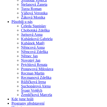
Svoboda Vojtěch
Štefanová Žaneta
Turza Roman
Váňová Veronika
Žáková Monika
Působili u nás
Čeleda Stanislav
Chobotská Zdeňka
Jurisová Anna
Kubánková Gabriela
Kubánek Matěj
Němcová Anna
Němcová Zdeňka
Němec Jan
Novotný Jan
Pejchlová Renata
Postawová Miloslava
Recman Martin
Recmanová Zdeňka
Růžičková Irena
Suchopárová Alena
Švagr Vojtěch
Žemličková Marcela
Kde jsme hráli
Programy představení