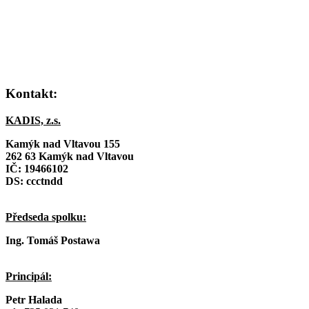
Kontakt:
KADIS, z.s.
Kamýk nad Vltavou 155
262 63 Kamýk nad Vltavou
IČ:
19466102
DS: ccctndd
Předseda spolku:
Ing. Tomáš Postawa
Principál:
Petr Halada