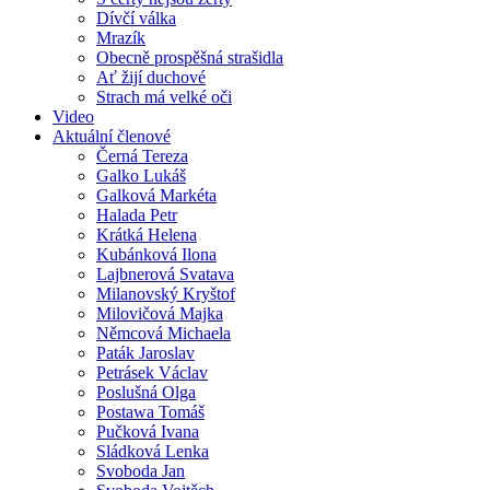
Dívčí válka
Mrazík
Obecně prospěšná strašidla
Ať žijí duchové
Strach má velké oči
Video
Aktuální členové
Černá Tereza
Galko Lukáš
Galková Markéta
Halada Petr
Krátká Helena
Kubánková Ilona
Lajbnerová Svatava
Milanovský Kryštof
Milovičová Majka
Němcová Michaela
Paták Jaroslav
Petrásek Václav
Poslušná Olga
Postawa Tomáš
Pučková Ivana
Sládková Lenka
Svoboda Jan