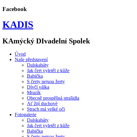
Facebook
KADIS
KAmýcký DIvadelní Spolek
Úvod
Naše představení
Dalskabáty
Jak čert vyletěl z kůže
Babička
S čerty nejsou žerty
Dívčí válka
Mrazík
Obecně prospěšná strašidla
Ať žijí duchové
Strach má velké oči
Fotogalerie
Dalskabáty
Jak čert vyletěl z kůže
Babička
S čerty nejsou žerty