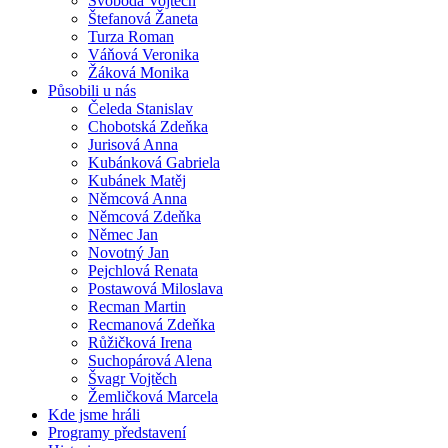
Svoboda Vojtěch
Štefanová Žaneta
Turza Roman
Váňová Veronika
Žáková Monika
Působili u nás
Čeleda Stanislav
Chobotská Zdeňka
Jurisová Anna
Kubánková Gabriela
Kubánek Matěj
Němcová Anna
Němcová Zdeňka
Němec Jan
Novotný Jan
Pejchlová Renata
Postawová Miloslava
Recman Martin
Recmanová Zdeňka
Růžičková Irena
Suchopárová Alena
Švagr Vojtěch
Žemličková Marcela
Kde jsme hráli
Programy představení