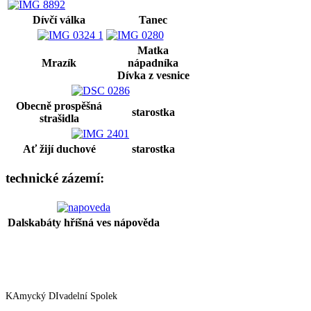
Dívčí válka
Tanec
Matka
Mrazík
nápadníka
Dívka z vesnice
Obecně prospěšná
starostka
strašidla
Ať žijí duchové
starostka
technické zázemí:
Dalskabáty hříšná ves
nápověda
KAmycký DIvadelní Spolek