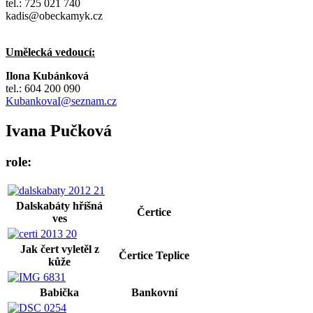
tel.: 725 021 740
kadis@obeckamyk.cz
Umělecká vedoucí:
Ilona Kubánková
tel.: 604 200 090
KubankovaI@seznam.cz
Ivana Pučková
role:
Dalskabáty hříšná
Čertice
ves
Jak čert vyletěl z
Čertice Teplice
kůže
Babička
Bankovní