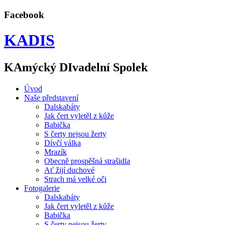
Facebook
KADIS
KAmýcký DIvadelní Spolek
Úvod
Naše představení
Dalskabáty
Jak čert vyletěl z kůže
Babička
S čerty nejsou žerty
Dívčí válka
Mrazík
Obecně prospěšná strašidla
Ať žijí duchové
Strach má velké oči
Fotogalerie
Dalskabáty
Jak čert vyletěl z kůže
Babička
S čerty nejsou žerty