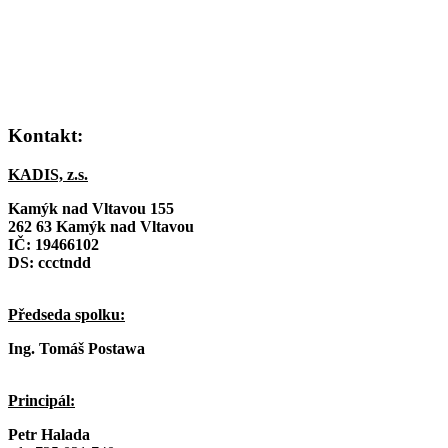
Kontakt:
KADIS, z.s.
Kamýk nad Vltavou 155
262 63 Kamýk nad Vltavou
IČ:
19466102
DS: ccctndd
Předseda spolku:
Ing. Tomáš Postawa
Principál:
Petr Halada