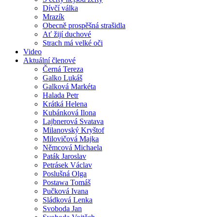
Dívčí válka
Mrazík
Obecně prospěšná strašidla
Ať žijí duchové
Strach má velké oči
Video
Aktuální členové
Černá Tereza
Galko Lukáš
Galková Markéta
Halada Petr
Krátká Helena
Kubánková Ilona
Lajbnerová Svatava
Milanovský Kryštof
Milovičová Majka
Němcová Michaela
Paták Jaroslav
Petrásek Václav
Poslušná Olga
Postawa Tomáš
Pučková Ivana
Sládková Lenka
Svoboda Jan