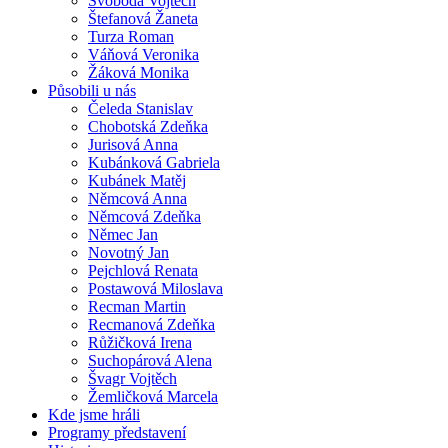
Svoboda Vojtěch
Štefanová Žaneta
Turza Roman
Váňová Veronika
Žáková Monika
Působili u nás
Čeleda Stanislav
Chobotská Zdeňka
Jurisová Anna
Kubánková Gabriela
Kubánek Matěj
Němcová Anna
Němcová Zdeňka
Němec Jan
Novotný Jan
Pejchlová Renata
Postawová Miloslava
Recman Martin
Recmanová Zdeňka
Růžičková Irena
Suchopárová Alena
Švagr Vojtěch
Žemličková Marcela
Kde jsme hráli
Programy představení