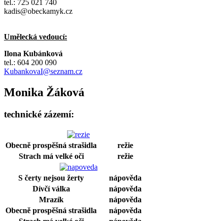
tel.: 725 021 740
kadis@obeckamyk.cz
Umělecká vedoucí:
Ilona Kubánková
tel.: 604 200 090
KubankovaI@seznam.cz
Monika Žáková
technické zázemí:
Obecně prospěšná strašidla
režie
Strach má velké oči
režie
S čerty nejsou žerty
nápověda
Dívčí válka
nápověda
Mrazík
nápověda
Obecně prospěšná strašidla
nápověda