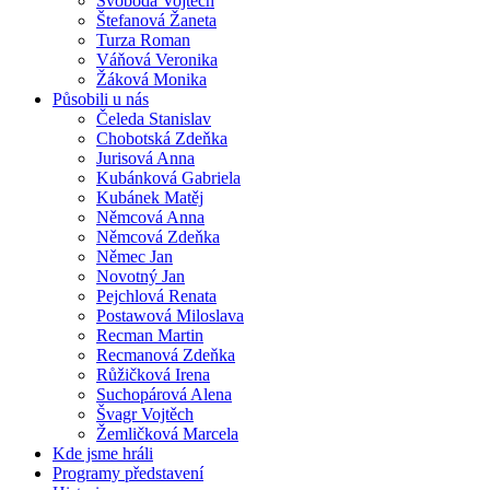
Svoboda Vojtěch
Štefanová Žaneta
Turza Roman
Váňová Veronika
Žáková Monika
Působili u nás
Čeleda Stanislav
Chobotská Zdeňka
Jurisová Anna
Kubánková Gabriela
Kubánek Matěj
Němcová Anna
Němcová Zdeňka
Němec Jan
Novotný Jan
Pejchlová Renata
Postawová Miloslava
Recman Martin
Recmanová Zdeňka
Růžičková Irena
Suchopárová Alena
Švagr Vojtěch
Žemličková Marcela
Kde jsme hráli
Programy představení