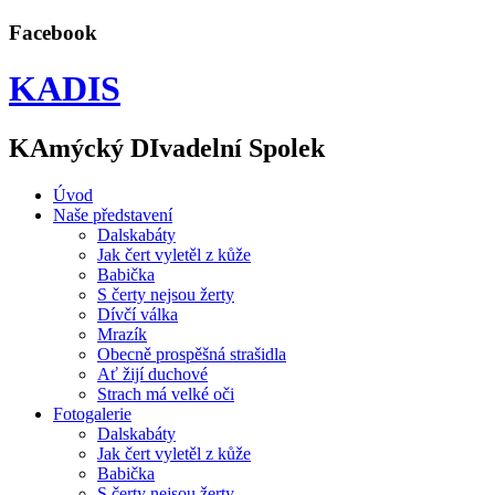
Facebook
KADIS
KAmýcký DIvadelní Spolek
Úvod
Naše představení
Dalskabáty
Jak čert vyletěl z kůže
Babička
S čerty nejsou žerty
Dívčí válka
Mrazík
Obecně prospěšná strašidla
Ať žijí duchové
Strach má velké oči
Fotogalerie
Dalskabáty
Jak čert vyletěl z kůže
Babička
S čerty nejsou žerty