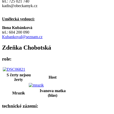
tel.: 725 021 740
kadis@obeckamyk.cz
Umělecká vedoucí:
Ilona Kubánková
tel.: 604 200 090
KubankovaI@seznam.cz
Zdeňka Chobotská
role:
S čerty nejsou
Host
žerty
Ivanova matka
Mrazík
(hlas)
technické zázemí: