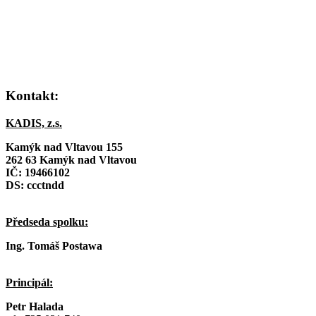
Kontakt:
KADIS, z.s.
Kamýk nad Vltavou 155
262 63 Kamýk nad Vltavou
IČ:
19466102
DS: ccctndd
Předseda spolku:
Ing. Tomáš Postawa
Principál:
Petr Halada