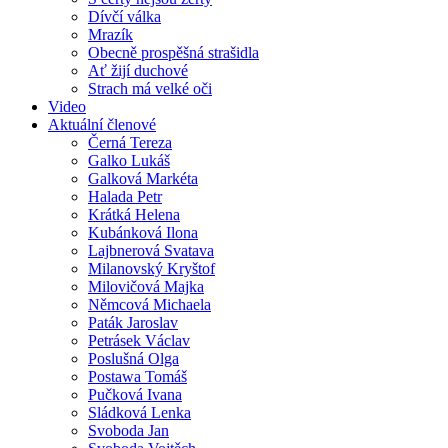
Dívčí válka
Mrazík
Obecně prospěšná strašidla
Ať žijí duchové
Strach má velké oči
Video
Aktuální členové
Černá Tereza
Galko Lukáš
Galková Markéta
Halada Petr
Krátká Helena
Kubánková Ilona
Lajbnerová Svatava
Milanovský Kryštof
Milovičová Majka
Němcová Michaela
Paták Jaroslav
Petrásek Václav
Poslušná Olga
Postawa Tomáš
Pučková Ivana
Sládková Lenka
Svoboda Jan