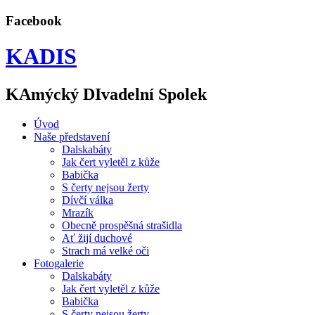
Facebook
KADIS
KAmýcký DIvadelní Spolek
Úvod
Naše představení
Dalskabáty
Jak čert vyletěl z kůže
Babička
S čerty nejsou žerty
Dívčí válka
Mrazík
Obecně prospěšná strašidla
Ať žijí duchové
Strach má velké oči
Fotogalerie
Dalskabáty
Jak čert vyletěl z kůže
Babička
S čerty nejsou žerty