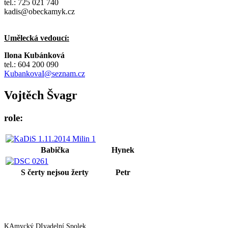
tel.: 725 021 740
kadis@obeckamyk.cz
Umělecká vedoucí:
Ilona Kubánková
tel.: 604 200 090
KubankovaI@seznam.cz
Vojtěch Švagr
role:
Babička
Hynek
S čerty nejsou žerty
Petr
KAmycký DIvadelní Spolek