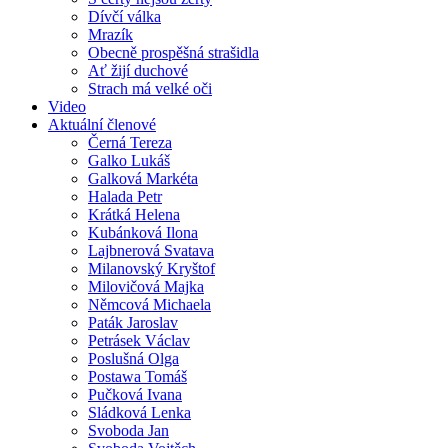
Dívčí válka
Mrazík
Obecně prospěšná strašidla
Ať žijí duchové
Strach má velké oči
Video
Aktuální členové
Černá Tereza
Galko Lukáš
Galková Markéta
Halada Petr
Krátká Helena
Kubánková Ilona
Lajbnerová Svatava
Milanovský Kryštof
Milovičová Majka
Němcová Michaela
Paták Jaroslav
Petrásek Václav
Poslušná Olga
Postawa Tomáš
Pučková Ivana
Sládková Lenka
Svoboda Jan