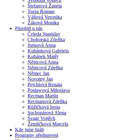
Svoboda Vojtěch
Štefanová Žaneta
Turza Roman
Váňová Veronika
Žáková Monika
Působili u nás
Čeleda Stanislav
Chobotská Zdeňka
Jurisová Anna
Kubánková Gabriela
Kubánek Matěj
Němcová Anna
Němcová Zdeňka
Němec Jan
Novotný Jan
Pejchlová Renata
Postawová Miloslava
Recman Martin
Recmanová Zdeňka
Růžičková Irena
Suchopárová Alena
Švagr Vojtěch
Žemličková Marcela
Kde jsme hráli
Programy představení