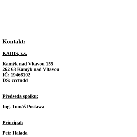
Kontakt:
KADIS, z.s.
Kamýk nad Vltavou 155
262 63 Kamýk nad Vltavou
IČ:
19466102
DS: ccctndd
Předseda spolku:
Ing. Tomáš Postawa
Principál:
Petr Halada