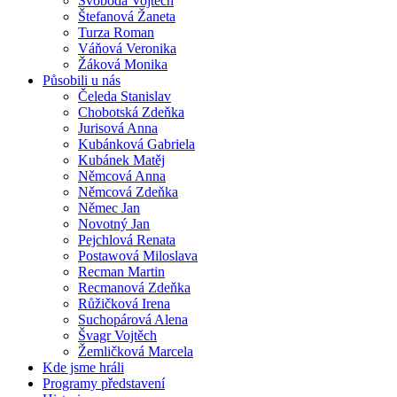
Svoboda Vojtěch
Štefanová Žaneta
Turza Roman
Váňová Veronika
Žáková Monika
Působili u nás
Čeleda Stanislav
Chobotská Zdeňka
Jurisová Anna
Kubánková Gabriela
Kubánek Matěj
Němcová Anna
Němcová Zdeňka
Němec Jan
Novotný Jan
Pejchlová Renata
Postawová Miloslava
Recman Martin
Recmanová Zdeňka
Růžičková Irena
Suchopárová Alena
Švagr Vojtěch
Žemličková Marcela
Kde jsme hráli
Programy představení