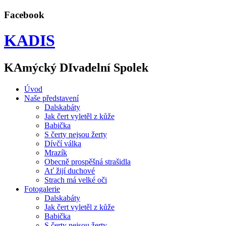
Facebook
KADIS
KAmýcký DIvadelní Spolek
Úvod
Naše představení
Dalskabáty
Jak čert vyletěl z kůže
Babička
S čerty nejsou žerty
Dívčí válka
Mrazík
Obecně prospěšná strašidla
Ať žijí duchové
Strach má velké oči
Fotogalerie
Dalskabáty
Jak čert vyletěl z kůže
Babička
S čerty nejsou žerty