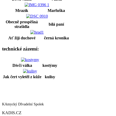
Mrazík
Marfuška
Obecně prospěšná
bílá paní
strašidla
Ať žijí duchové
černá kronika
technické zázemí:
Dívčí válka
kostýmy
Jak čert vyletěl z kůže
kulisy
KAmycký DIvadelní Spolek
KADIS.CZ