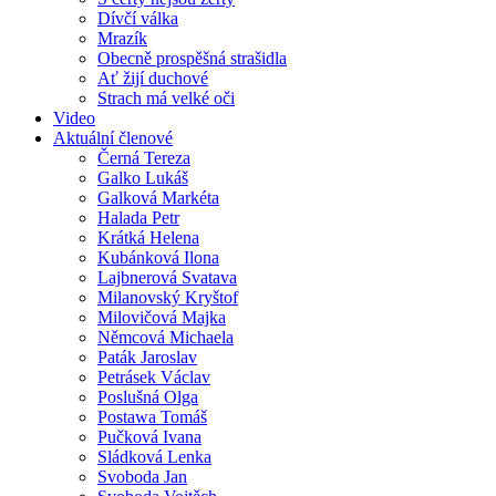
Dívčí válka
Mrazík
Obecně prospěšná strašidla
Ať žijí duchové
Strach má velké oči
Video
Aktuální členové
Černá Tereza
Galko Lukáš
Galková Markéta
Halada Petr
Krátká Helena
Kubánková Ilona
Lajbnerová Svatava
Milanovský Kryštof
Milovičová Majka
Němcová Michaela
Paták Jaroslav
Petrásek Václav
Poslušná Olga
Postawa Tomáš
Pučková Ivana
Sládková Lenka
Svoboda Jan