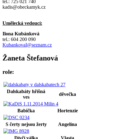
tel.: 725 021 740
kadis@obeckamyk.cz
Umělecká vedoucí:
Ilona Kubánková
tel.: 604 200 090
KubankovaI@seznam.cz
Žaneta Štefanová
role:
Dalskabáty hříšná
děvečka
ves
Babička
Hortenzie
S čerty nejsou žerty
Angelína
Dívčí válka
Vlasta