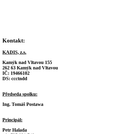
Kontakt:
KADIS, z.s.
Kamýk nad Vltavou 155
262 63 Kamýk nad Vltavou
IČ:
19466102
DS: ccctndd
Předseda spolku:
Ing. Tomáš Postawa
Principál:
Petr Halada